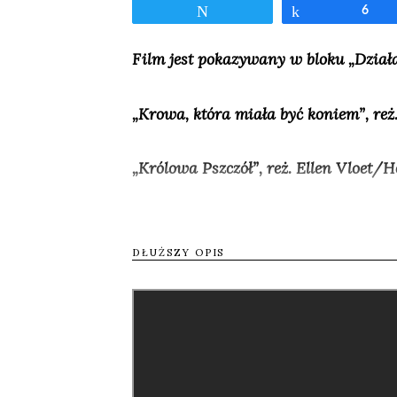
Tweetnij
Udostępnij
6
Film jest pokazywany w bloku „Działa
„Krowa, która miała być koniem”, reż
„Królowa Pszczół”, reż. Ellen Vloet/
Nikaragua to państwo w Ameryce Ś
bawić się pośród wysokich pól trzc
DŁUŻSZY OPIS
bohatera.
Jesser co prawda kocha rośliny, al
go ze wszystkich stron. Jego życie