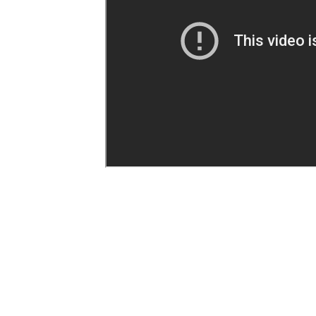
inni mężczyźni w wiosce, musi prac
prawdopodobnie chłopca czeka taki
muszą żyć dzieci, pełen trudności,
im się uda?
Tweetnij
Udostępnij
6