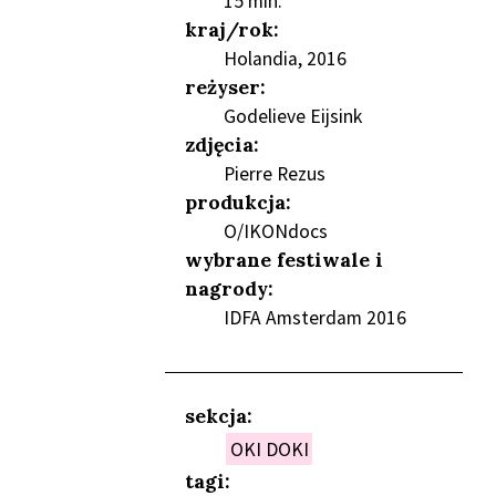
15 min.
NIEŃ
kraj/rok:
Holandia, 2016
reżyser:
Godelieve Eijsink
zdjęcia:
Pierre Rezus
produkcja:
O/IKONdocs
wybrane festiwale i
nagrody:
IDFA Amsterdam 2016
sekcja:
OKI DOKI
tagi: