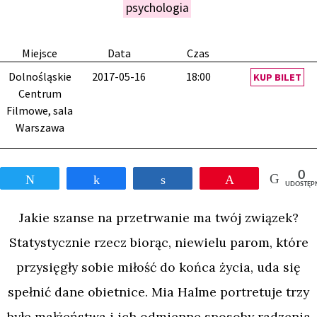
psychologia
Miejsce
Data
Czas
Dolnośląskie
2017-05-16
18:00
KUP BILET
Centrum
Filmowe, sala
Warszawa
0
Tweetnij
Udostępnij
Udostępnij
Przypnij
UDOSTĘP
Jakie szanse na przetrwanie ma twój związek?
Statystycznie rzecz biorąc, niewielu parom, które
przysięgły sobie miłość do końca życia, uda się
spełnić dane obietnice. Mia Halme portretuje trzy
byłe małżeństwa i ich odmienne sposoby radzenia