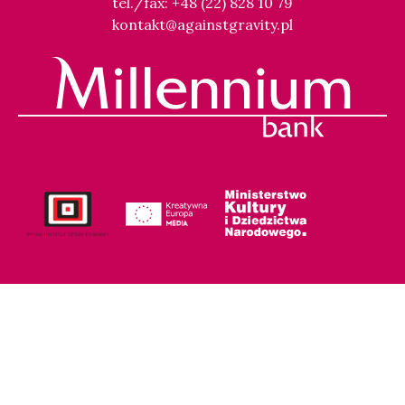
tel./fax: +48 (22) 828 10 79
kontakt@againstgravity.pl