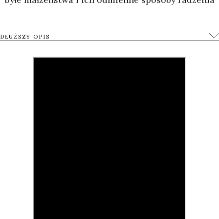
sobie z rozstaniem.
DŁUŻSZY OPIS
Film Halme dotyczy momentu, w którym zdajemy
sobie sprawę, że nasze życie się zmieni na dobre.
Reżyserka nie skupia się na indywidualnych
powodach rozstania. Jej film obrazuje próby
ułożenia sobie życia od nowa – niezależnie od tego,
ile bólu towarzyszyło podjętej decyzji. To także film
o rodzinie i próbie skonstruowania zasad jej
funkcjonowanie w nowej sytuacji, kiedy rodzice nie
są już razem. Każda z portretowanych par ma dzieci
i myśl o nich wpływa na sposób ułożenia relacji,
kiedy związek się już zakończył. W filmie Halme