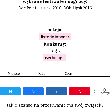
wybrane festiwale i nagrody:
Doc Point Helsinki 2016, DOK Lipsk 2016
sekcja:
Historie intymne
konkursy:
tagi:
psychologia
Miejsce
Data
Czas
0
Tweetnij
Udostępnij
Udostępnij
Przypnij
UDOSTĘP
Jakie szanse na przetrwanie ma twój związek?