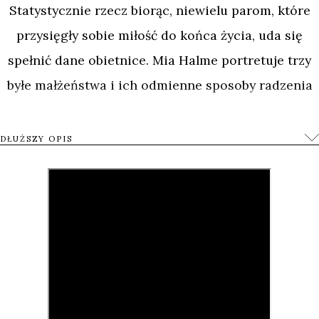
Statystycznie rzecz biorąc, niewielu parom, które
przysięgły sobie miłość do końca życia, uda się
spełnić dane obietnice. Mia Halme portretuje trzy
byłe małżeństwa i ich odmienne sposoby radzenia
sobie z rozstaniem.
DŁUŻSZY OPIS
Film Halme dotyczy momentu, w którym zdajemy
sobie sprawę, że nasze życie się zmieni na dobre.
Reżyserka nie skupia się na indywidualnych
powodach rozstania. Jej film obrazuje próby
ułożenia sobie życia od nowa – niezależnie od tego,
ile bólu towarzyszyło podjętej decyzji. To także film
o rodzinie i próbie skonstruowania zasad jej