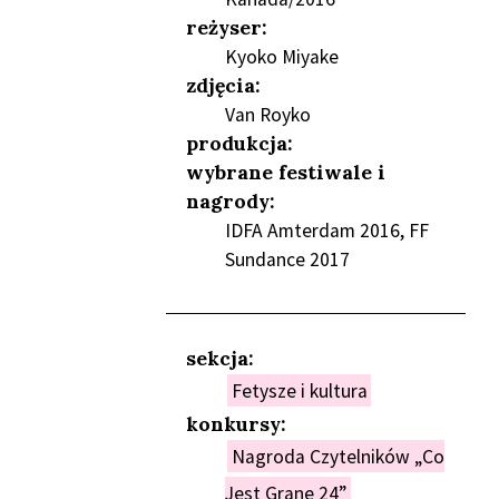
reżyser:
Kyoko Miyake
NIEŃ
zdjęcia:
Van Royko
produkcja:
wybrane festiwale i
nagrody:
IDFA Amterdam 2016, FF
Sundance 2017
sekcja:
Fetysze i kultura
konkursy:
Nagroda Czytelników „Co
Jest Grane 24”