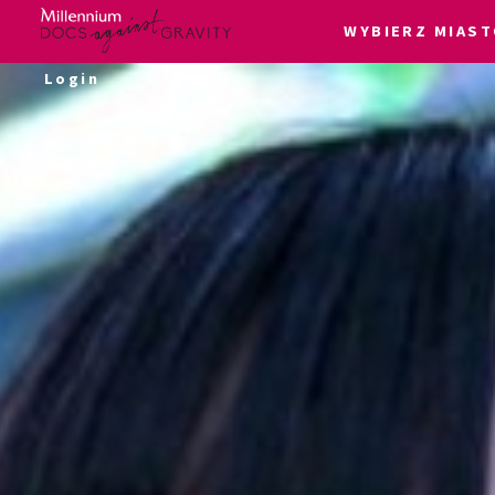
WYBIERZ MIAST
Skip
Login
to
content