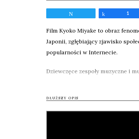
Tweetnij
Udostępnij
1
Film Kyoko Miyake to obraz fenom
Japonii, zgłębiający zjawisko społe
popularności w Internecie.
Dziewczęce zespoły muzyczne i mu
dzisiejszej Japonii. Olbrzymią pop
uroczych dziewcząt, które występ
DŁUŻSZY OPIS
przedstawieniach, z muzyką zwaną
szczególnie w internecie, dodatk
wszelkiego rodzaju gadżety z ich 
wokalistek, biznes się kręci, a a