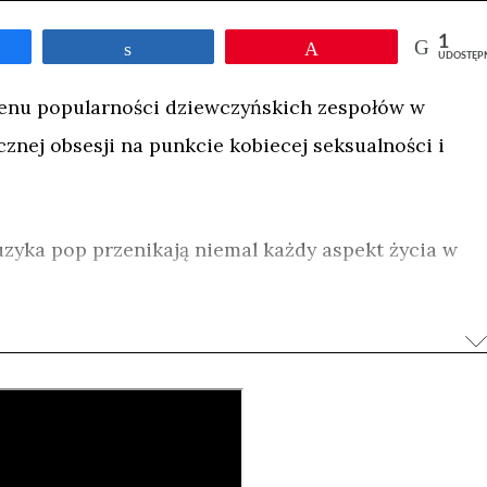
1
Udostępnij
Przypnij
UDOSTĘP
enu popularności dziewczyńskich zespołów w
cznej obsesji na punkcie kobiecej seksualności i
zyka pop przenikają niemal każdy aspekt życia w
ularnością cieszą się tu grupy muzyczne złożone z
ują w perfekcyjnie wyreżyserowanych
 „japońskim popem”. Oprócz zawrotnej kariery,
owym źródłem ich dochodów są pamiątki i
wizerunkiem. Przy tak olbrzymiej różnorodności
tmosferę wokół młodocianych gwiazdek podgrzewają