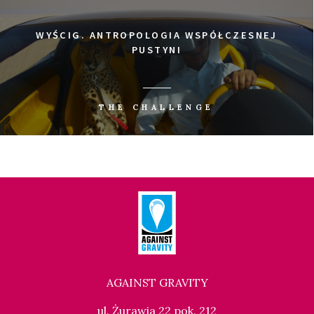
0
Tweetnij
Udostępnij
Udostępnij
Przypnij
UDOSTĘP
WYŚCIG. ANTROPOLOGIA WSPÓŁCZESNEJ
PUSTYNI
THE CHALLENGE
AGAINST GRAVITY
ul. Żurawia 22 pok. 212