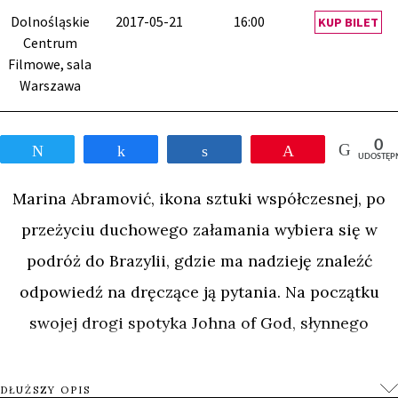
Dolnośląskie
2017-05-21
16:00
KUP BILET
Centrum
Filmowe, sala
Warszawa
0
Tweetnij
Udostępnij
Udostępnij
Przypnij
UDOSTĘP
Marina Abramović, ikona sztuki współczesnej, po
przeżyciu duchowego załamania wybiera się w
podróż do Brazylii, gdzie ma nadzieję znaleźć
odpowiedź na dręczące ją pytania. Na początku
swojej drogi spotyka Johna of God, słynnego
uzdrowiciela, który dokonuje chirurgicznych
operacji jedynie przy użyciu małego skalpela.
DŁUŻSZY OPIS