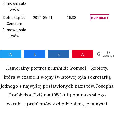
Filmowe, sala
Lwów
Dolnośląskie
2017-05-21
16:30
KUP BILET
Centrum
Filmowe, sala
Lwów
0
Tweetnij
Udostępnij
Udostępnij
Przypnij
UDOSTĘP
Kameralny portret Brunhilde Pomsel – kobiety,
która w czasie II wojny światowej była sekretarką
jednego z najwyżej postawionych nazistów, Josepha
Goebbelsa. Dziś ma 105 lat i pomimo słabego
wzroku i problemów z chodzeniem, jej umysł i
pamięć wydają się odporne na działanie czasu.