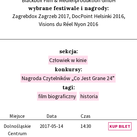
Blackbox Film & Medienproduktion GmbH
wybrane festiwale i nagrody:
Zagrebdox Zagrzeb 2017, DocPoint Helsinki 2016,
Visions du Réel Nyon 2016
sekcja:
Człowiek w kinie
konkursy:
Nagroda Czytelników „Co Jest Grane 24”
tagi:
film biograficzny
historia
Miejsce
Data
Czas
Dolnośląskie
2017-05-14
14:30
KUP BILET
Centrum