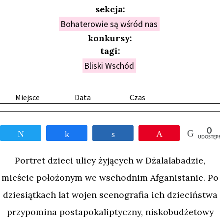
sekcja:
Bohaterowie są wśród nas
konkursy:
tagi:
Bliski Wschód
Miejsce
Data
Czas
0
Tweetnij
Udostępnij
Udostępnij
Przypnij
UDOSTĘP
Portret dzieci ulicy żyjących w Dżalalabadzie,
mieście położonym we wschodnim Afganistanie. Po
dziesiątkach lat wojen scenografia ich dzieciństwa
przypomina postapokaliptyczny, niskobudżetowy