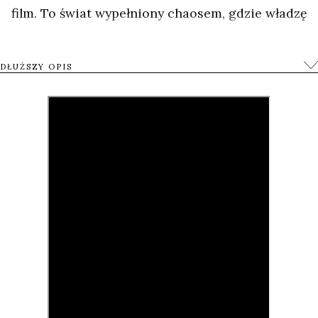
film. To świat wypełniony chaosem, gdzie władzę
dzierżą zamaskowani mężczyźni z karabinami.
Pełzający po ulicach żebrzący kalecy i park
DŁUŻSZY OPIS
wypełniony heroinistami składają się na
codzienność grupki malców, starających się
każdego dnia zdobyć jedzenie dla siebie i
rodzeństwa.
Sposoby na zdobycie pieniędzy są najróżniejsze –
sprzedaż lodów, filmów DVD, a także kradzieże i
zbieranie haraczy. Jeden z bohaterów,
dziesięciolatek, sprawnie posługujący się żyletką,
nie ma oporów, by wprawiać ją w ruch, gdy ktoś nie