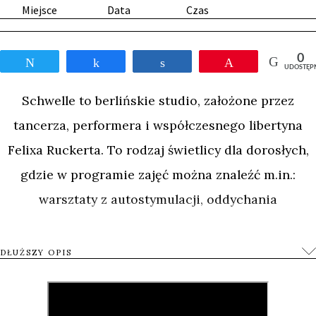
Miejsce
Data
Czas
0
Tweetnij
Udostępnij
Udostępnij
Przypnij
UDOSTĘP
Schwelle to berlińskie studio, założone przez
tancerza, performera i współczesnego libertyna
Felixa Ruckerta. To rodzaj świetlicy dla dorosłych,
gdzie w programie zajęć można znaleźć m.in.:
warsztaty z autostymulacji, oddychania
holotropowego, kinbaku, zabawy woskiem czy
pokazy biczowania. To także społeczność, która w
DŁUŻSZY OPIS
doświadczeniu bólu i przemocy szuka spełnienia,
oświecenia i źródeł twórczości.