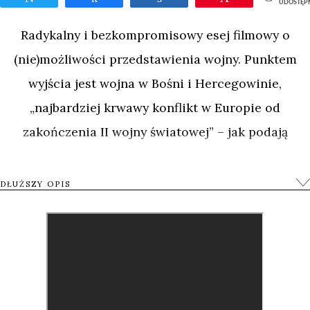
UDOSTĘP
Radykalny i bezkompromisowy esej filmowy o
(nie)możliwości przedstawienia wojny. Punktem
wyjścia jest wojna w Bośni i Hercegowinie,
„najbardziej krwawy konflikt w Europie od
zakończenia II wojny światowej” – jak podają
podręczniki historii, utrwalone i powszechnie
znane narracje. Czy jednak ten język, traktowany
DŁUŻSZY OPIS
jako neutralny, nie wpływa na sposoby widzenia?
Czy nie należałoby zrezygnować z jednoznacznych
słów i obrazów na rzecz bardziej krytycznej
refleksji? I czy w ogóle krytyczna refleksja o wojnie
może zostać osiągnięta poetyckimi lub wizualnymi