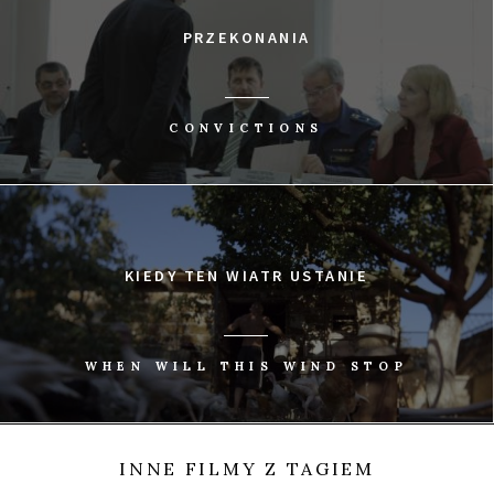
przynosi nowe pytanie i staje się metakrytyką filmu
PRZEKONANIA
jako takiego.
0
CONVICTIONS
Tweetnij
Udostępnij
Udostępnij
Przypnij
UDOSTĘP
KIEDY TEN WIATR USTANIE
WHEN WILL THIS WIND STOP
INNE FILMY Z TAGIEM