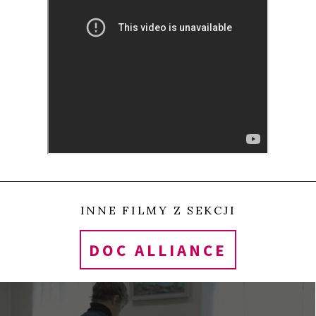
środkami?
Dlatego wbrew przyzwyczajeniom nie obejrzymy tu
materiałów archiwalnych ze scenami wojennymi i
zbiorowymi grobami, nie wysłuchamy wypowiedzi
ofiar czy akademickich analiz konfliktu. Reżyserka
konfrontuje nas samych – jako obserwatorów a
zarazem konsumentów obrazów – zadając serię
retorycznych pytań i prezentując np. obrazy
INNE FILMY Z SEKCJI
niezamieszkałych, zniszczonych domów,
DOC ALLIANCE
zarejestrowanych na taśmie VHS, których znaczenia
możemy się jedynie domyślać. Każde pytanie, a
dokładniej podpis pod obrazem na dole ekranu,