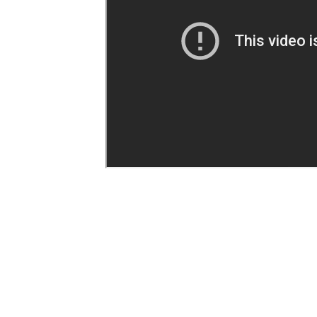
w Piłce Nożnej z perspektywy bud
„Chleba i igrzysk” – skandowali w
mieszkańcy Cesarstwa Rzymskiego, 
napięcia społeczne i zyskać popula
podejmowana decyzja o zatrudnien
egzystencji pracowników to świad
forma niewolnictwa?
Tweetnij
Udos