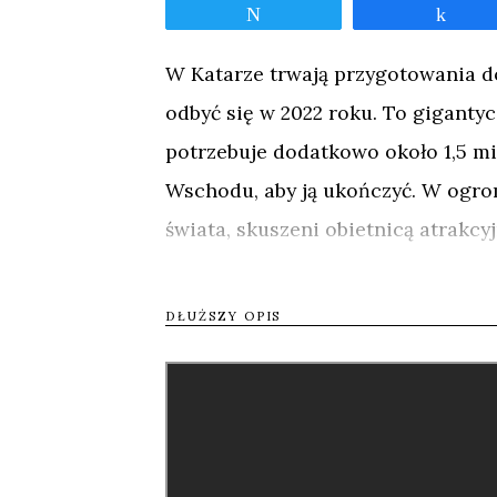
Tweetnij
Udos
W Katarze trwają przygotowania do
odbyć się w 2022 roku. To giganty
potrzebuje dodatkowo około 1,5 mil
Wschodu, aby ją ukończyć. W ogro
świata, skuszeni obietnicą atrakcy
Jednak ich wynagrodzenia są mize
DŁUŻSZY OPIS
perspektywie najbliższych lat nie 
do domu. Niespodziewanie jednak 
odpowiedzialne za budowę infrastr
dla pracowników. Film Adama Sobela
boisku jak i codzienne zmagania z