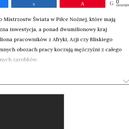
0
tępnij
Udostępnij
Przypnij
UDOSTĘP
 Mistrzostw Świata w Piłce Nożnej, które mają
czna inwestycja, a ponad dwumilionowy kraj
iona pracowników z Afryki, Azji czy Bliskiego
mnych obozach pracy koczują mężczyźni z całego
jnych zarobków.
rne, warunki pracy ciężkie, a dodatkowo w
mogą liczyć na jakiekolwiek rozrywki ani na powrót
na potrzebę rozrywki odpowiadają firmy
uktury sportowej, proponując turniej piłki nożnej
 śledzi losy jednej z drużyn, ich potyczki na
 rzeczywistością. Jak wyglądają Mistrzostwa Świata