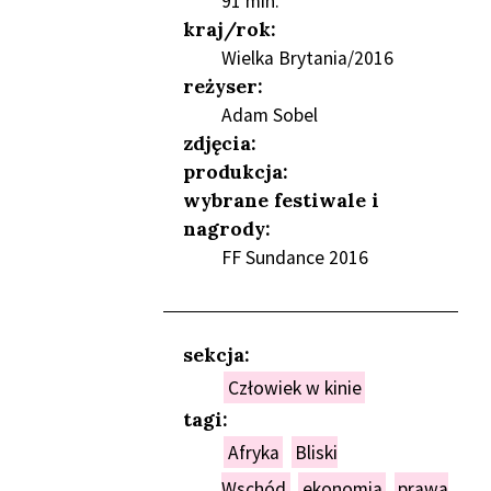
91 min.
NIEŃ
kraj/rok:
Wielka Brytania/2016
reżyser:
Adam Sobel
zdjęcia:
produkcja:
wybrane festiwale i
nagrody:
FF Sundance 2016
sekcja:
Człowiek w kinie
tagi:
Afryka
Bliski
Wschód
ekonomia
prawa