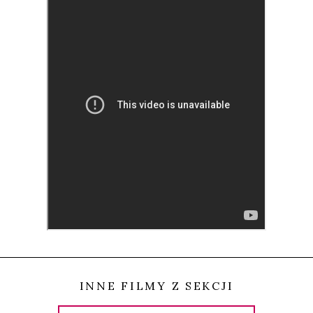
Afrykańskiej i poprosił ich, by filmowali wszystko,
co uznają za ważne. W rezultacie przez okres 12
miesięcy nakręcili 527 taśm, które pokazują wojnę z
perspektywy oddziału stacjonującego w stolicy
kraju, Mogadiszu.
Jak wygląda wojna z perspektywy żołnierzy? Jest
nudna, chaotyczna, brutalna, a jej uczestnikami są
często najmłodsi. Asz-Szabab to inaczej
„
młodzież”,
chociaż
„
żołnierze” pojmani przez siły AMISOM to
nawet dzieci, którym ktoś obiecał niebo. Joshua
Oppenheimer, producent wykonawczy filmu, nazwał
INNE FILMY Z SEKCJI
obraz
„
przeszywającym spojrzeniem na nasze