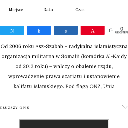
Miejsce
Data
Czas
0
Tweetnij
Udostępnij
Udostępnij
Przypnij
UDOSTĘP
Od 2006 roku Asz-Szabab – radykalna islamistyczna
organizacja militarna w Somalii (komórka Al-Kaidy
od 2012 roku) – walczy o obalenie rządu,
wprowadzenie prawa szariatu i ustanowienie
kalifatu islamskiego. Pod flagą ONZ, Unia
Afrykańska realizuje misję pokojową (AMISOM), w
ramach której żołnierze z Burundi i Ugandy
DŁUŻSZY OPIS
wspierają oddziały rządowe. Reżyser Torstein Grude
przekazał kamerę dwóm żołnierzom Unii