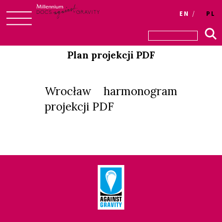
Login
EN
PL
Skip
to
Plan projekcji PDF
content
Wrocław harmonogram
projekcji PDF