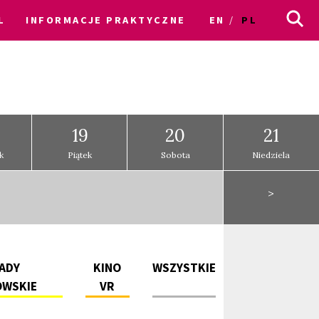
L
INFORMACJE PRAKTYCZNE
EN
PL
19
20
21
k
Piątek
Sobota
Niedziela
>
ADY
KINO
WSZYSTKIE
OWSKIE
VR