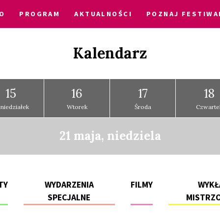
O
PROGRAM
AKTUALNOŚCI
POZNAJ FESTIWA
Kalendarz
15
16
17
18
niedziałek
Wtorek
Środa
Czwarte
21 maja, niedziela
TY
WYDARZENIA
FILMY
WYKŁ
SPECJALNE
MISTRZ