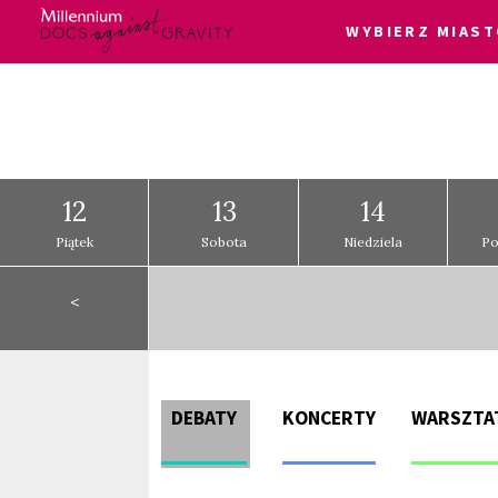
WYBIERZ MIAST
Skip
Login
to
content
12
13
14
Piątek
Sobota
Niedziela
Po
<
DEBATY
KONCERTY
WARSZTA