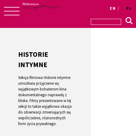
Login
EN
PL
Skip
to
content
HISTORIE
INTYMNE
Sekcja filmowa Historie intymne
umożliwia przyjrzenie się
wyjątkowym bohaterom kina
dokumentalnego naprawdę z
bliska. Filmy prezentowane w tej
sekcji to także wyjątkowa okazja
do obserwacji zmieniających się
współcześnie, różnorodnych
form życia prywatnego.