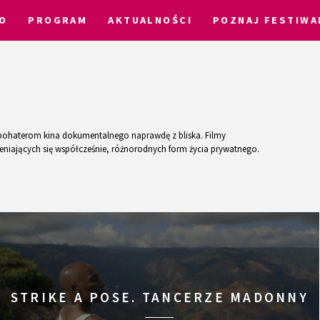
O
PROGRAM
AKTUALNOŚCI
POZNAJ FESTIWA
m bohaterom kina dokumentalnego naprawdę z bliska. Filmy
ieniających się współcześnie, różnorodnych form życia prywatnego.
STRIKE A POSE. TANCERZE MADONNY