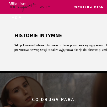
WYBIERZ MIAST
Skip
Login
to
content
HISTORIE INTYMNE
Sekcja filmowa Historie intymne umożliwia przyjrzenie się wyjątkowy
prezentowane w tej sekcji to także wyjątkowa okazja do obserwacji zm
CO DRUGA PARA