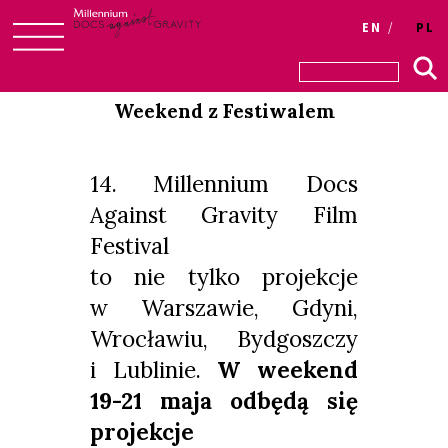
Login
EN
PL
Skip
to
Weekend z Festiwalem
content
14. Millennium Docs
Against Gravity Film
Festival
to nie tylko projekcje
w Warszawie, Gdyni,
Wrocławiu, Bydgoszczy
i Lublinie.
W weekend
19-21 maja odbędą się
projekcje