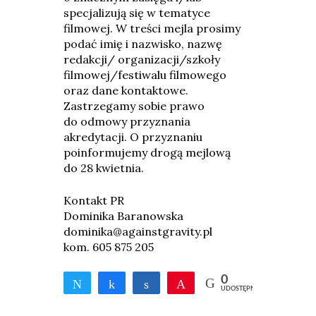
specjalizują się w tematyce
filmowej. W treści mejla prosimy
podać imię i nazwisko, nazwę
redakcji/ organizacji/szkoły
filmowej/festiwalu filmowego
oraz dane kontaktowe.
Zastrzegamy sobie prawo
do odmowy przyznania
akredytacji. O przyznaniu
poinformujemy drogą mejlową
do 28 kwietnia.
Kontakt PR
Dominika Baranowska
dominika@againstgravity.pl
kom. 605 875 205
0
Tweetnij
Udostępnij
Udostępnij
Przypnij
UDOSTĘPNIEŃ