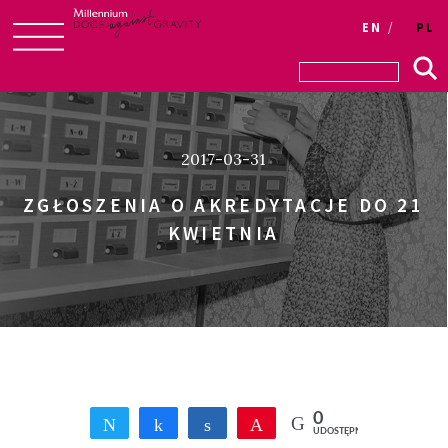
Login
EN
PL
Skip
to
content
2017-03-31
ZGŁOSZENIA O AKREDYTACJE DO 21
KWIETNIA
0
Tweetnij
Udostępnij
Udostępnij
Przypnij
UDOSTĘPNIEŃ