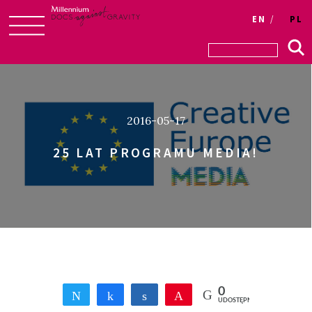
Login
EN
PL
Skip
to
content
2016-05-17
25 LAT PROGRAMU MEDIA!
0
Tweetnij
Udostępnij
Udostępnij
Przypnij
UDOSTĘPNIEŃ