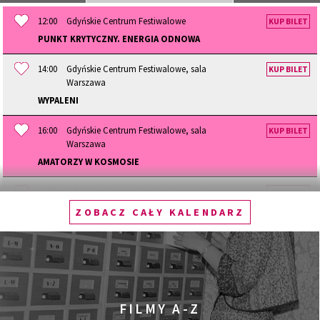
12:00
Gdyńskie Centrum Festiwalowe
KUP BILET
PUNKT KRYTYCZNY. ENERGIA ODNOWA
14:00
Gdyńskie Centrum Festiwalowe, sala
KUP BILET
Warszawa
WYPALENI
16:00
Gdyńskie Centrum Festiwalowe, sala
KUP BILET
Warszawa
AMATORZY W KOSMOSIE
16:30
Gdyńskie Centrum Festiwalowe, sala
KUP BILET
Goplana
ZOBACZ CAŁY KALENDARZ
CZYNIĆ DOBRO
16:30
Gdyńskie Centrum Festiwalowe, sala
KUP BILET
Morskie Oko
ZIARNO: NIEZNANA HISTORIA
FILMY A-Z
18:00
Gdyńskie Centrum Festiwalowe, sala
KUP BILET