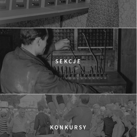
Warszawa
JAK SPOTKAĆ SYRENĘ
18:30
Gdyńskie Centrum Festiwalowe, sala
KUP BILET
Goplana
RESET. CZARNY ŁABĘDŹ
18:30
Gdyńskie Centrum Festiwalowe, sala
KUP BILET
Morskie Oko
SEKCJE
KLUCZ DO SALVADORA DALEGO
20:00
Gdyńskie Centrum Festiwalowe, sala
KUP BILET
Warszawa
CO DRUGA PARA
20:00
Gdyńskie Centrum Festiwalowe, sala
Warszawa
FILMOTERAPIA Z SENSEM: POKAZ FILMU „CO DRUGA PARA” I
SPOTKANIE Z PSYCHOLOGIEM MGR JOANNĄ TRZASKĄ
KONKURSY
20:30
Gdyńskie Centrum Festiwalowe, sala
KUP BILET