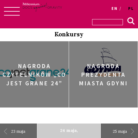
Login
EN
PL
Skip
to
Konkursy
content
NAGRODA
NAGRODA
CZYTELNIKÓW „CO
PREZYDENTA
JEST GRANE 24”
MIASTA GDYNI
24 maja,
23 maja
25 maja