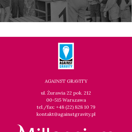
Morskie Oko
PRE-CRIME. INWIGILACJA 3.0
21:00
Gdyńskie Centrum Festiwalowe, sala
KUP BILET
Goplana
PRZEŻYĆ: METODA HOUELLEBECQA
AGAINST GRAVITY
ul. Żurawia 22 pok. 212
00-515 Warszawa
tel./fax: +48 (22) 828 10 79
kontakt@againstgravity.pl