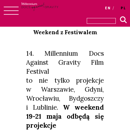
Login
EN
PL
Skip
to
Weekend z Festiwalem
content
14. Millennium Docs
Against Gravity Film
Festival
to nie tylko projekcje
w Warszawie, Gdyni,
Wrocławiu, Bydgoszczy
i Lublinie.
W weekend
19-21 maja odbędą się
projekcje