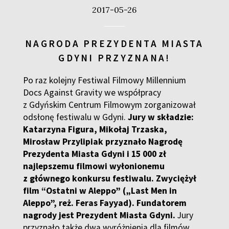
2017-05-26
NAGRODA PREZYDENTA MIASTA
GDYNI PRZYZNANA!
Po raz kolejny Festiwal Filmowy Millennium
Docs Against Gravity we współpracy
z Gdyńskim Centrum Filmowym zorganizował
odsłonę festiwalu w Gdyni.
Jury w składzie:
Katarzyna Figura, Mikołaj Trzaska,
Mirosław Przylipiak przyznało Nagrodę
Prezydenta Miasta Gdyni i 15 000 zł
najlepszemu filmowi wyłonionemu
z głównego konkursu festiwalu. Zwyciężył
film “Ostatni w Aleppo” („Last Men in
Aleppo”, reż. Feras Fayyad). Fundatorem
nagrody jest Prezydent Miasta Gdyni.
Jury
przyznało także dwa wyróżnienia dla filmów