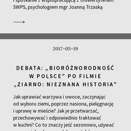
i spotkanie z współpracującą z Uniwersytetem
SWPS, psychologiem mgr Joanną Trzaską
2017-05-19
DEBATA: „BIORÓŻNORODNOŚĆ
W POLSCE” PO FILMIE
„ZIARNO: NIEZNANA HISTORIA”
Jak uprawiać warzywa i owoce, zaczynając
od wyboru ziemi, poprzez nasiona, pielęgnację
i uprawę w mieście? Jak je przetwarzać,
przechowywać i odpowiednio traktować
w kuchni? Co to znaczy jeść sezonowo, używać