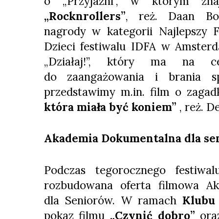
o „Przyjaźni”, w którym znaj
„Rocknrollers”
, reż. Daan Bo
nagrody w kategorii Najlepszy 
Dzieci festiwalu IDFA w Amster
„Działaj!”, który ma na ce
do zaangażowania i brania 
przedstawimy m.in. film o zaga
która miała być koniem”
, reż. D
Akademia Dokumentalna dla se
Podczas tegorocznego festiwal
rozbudowana oferta filmowa Ak
dla Seniorów. W ramach
Klubu 
pokaz filmu
„Czynić dobro”
ora