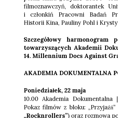
filmoznawczyń, doktorantek Un
i członkiń Pracowni Badań Pr
Historii Kina, Pauliny Pohl i Krys
Szczegółowy harmonogram p
towarzyszących Akademii Dok
14. Millennium Docs Against Gra
AKADEMIA DOKUMENTALNA P
Poniedzia
ek, 22 maja
ł
10.00 Akademia Dokumentalna 
Pokaz filmów z bloku: „Przyja
”
źń
„Rocknrollers”
)
oraz rozmowa po 