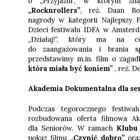
o „Przyjaźni”, w którym znaj
„Rocknrollers”
, reż. Daan Bo
nagrody w kategorii Najlepszy 
Dzieci festiwalu IDFA w Amster
„Działaj!”, który ma na ce
do zaangażowania i brania 
przedstawimy m.in. film o zaga
która miała być koniem”
, reż. D
Akademia Dokumentalna dla se
Podczas tegorocznego festiwal
rozbudowana oferta filmowa Ak
dla Seniorów. W ramach
Klubu 
pokaz filmu
„Czynić dobro”
ora