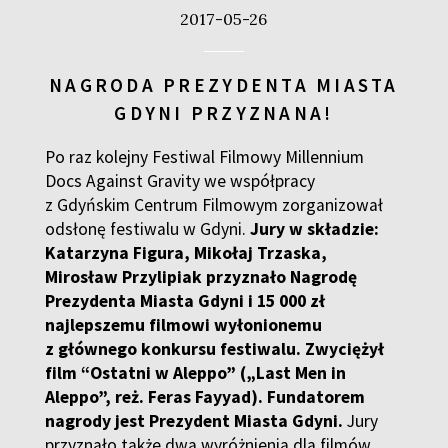
2017-05-26
NAGRODA PREZYDENTA MIASTA
GDYNI PRZYZNANA!
Po raz kolejny Festiwal Filmowy Millennium
Docs Against Gravity we współpracy
z Gdyńskim Centrum Filmowym zorganizował
odsłonę festiwalu w Gdyni.
Jury w składzie:
Katarzyna Figura, Mikołaj Trzaska,
Mirosław Przylipiak przyznało Nagrodę
Prezydenta Miasta Gdyni i 15 000 zł
najlepszemu filmowi wyłonionemu
z głównego konkursu festiwalu. Zwyciężył
film “Ostatni w Aleppo” („Last Men in
Aleppo”, reż. Feras Fayyad). Fundatorem
nagrody jest Prezydent Miasta Gdyni.
Jury
przyznało także dwa wyróżnienia dla filmów