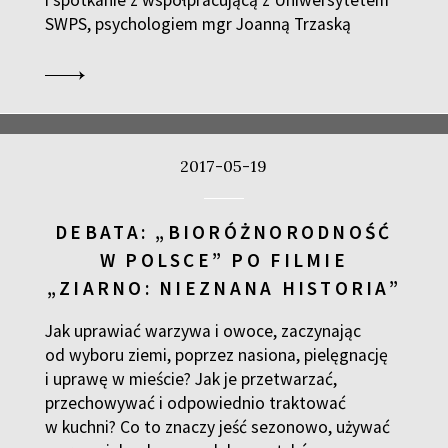
i spotkanie z współpracującą z Uniwersytetem
SWPS, psychologiem mgr Joanną Trzaską
2017-05-19
DEBATA: „BIORÓŻNORODNOŚĆ
W POLSCE” PO FILMIE
„ZIARNO: NIEZNANA HISTORIA”
Jak uprawiać warzywa i owoce, zaczynając
od wyboru ziemi, poprzez nasiona, pielęgnację
i uprawę w mieście? Jak je przetwarzać,
przechowywać i odpowiednio traktować
w kuchni? Co to znaczy jeść sezonowo, używać