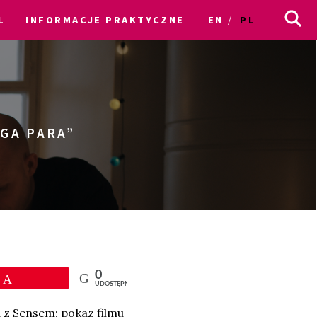
L
INFORMACJE PRAKTYCZNE
EN
PL
UGA PARA”
0
Przypnij
UDOSTĘPNIEŃ
a z Sensem: pokaz filmu