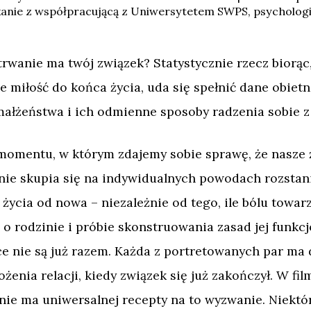
tkanie z współpracującą z Uniwersytetem SWPS, psycholo
trwanie ma twój związek? Statystycznie rzecz biorąc
ie miłość do końca życia, uda się spełnić dane obiet
 małżeństwa i ich odmienne sposoby radzenia sobie z
momentu, w którym zdajemy sobie sprawę, że nasze ż
nie skupia się na indywidualnych powodach rozstania
 życia od nowa – niezależnie od tego, ile bólu towarz
lm o rodzinie i próbie skonstruowania zasad jej funk
ice nie są już razem. Każda z portretowanych par ma d
żenia relacji, kiedy związek się już zakończył. W fi
nie ma uniwersalnej recepty na to wyzwanie. Niektó