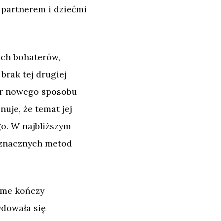
m partnerem i dziećmi
ich bohaterów,
brak tej drugiej
ór nowego sposobu
uje, że temat jej
go. W najbliższym
noznacznych metod
elme kończy
ydowała się