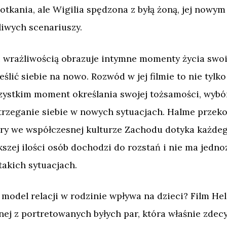
otkania, ale Wigilia spędzona z byłą żoną, jej nowy
liwych scenariuszy.
 wrażliwością obrazuje intymne momenty życia swo
lić siebie na nowo. Rozwód w jej filmie to nie tylko 
szystkim moment określania swojej tożsamości, wyb
rzeganie siebie w nowych sytuacjach. Halme przekon
tóry we współczesnej kulturze Zachodu dotyka każde
kszej ilości osób dochodzi do rozstań i nie ma jed
takich sytuacjach.
ę model relacji w rodzinie wpływa na dzieci? Film H
ej z portretowanych byłych par, która właśnie zdec