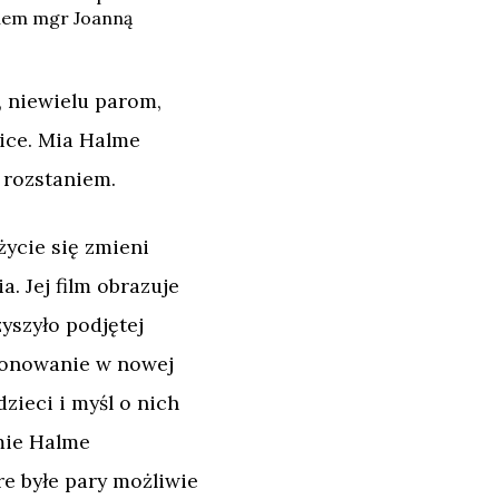
giem mgr Joanną
, niewielu parom,
nice. Mia Halme
 rozstaniem.
ycie się zmieni
. Jej film obrazuje
yszyło podjętej
cjonowanie w nowej
zieci i myśl o nich
lmie Halme
re byłe pary możliwie