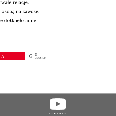
wałe relacje.
ą osobą na zawsze.
nie dotknęło mnie
0
Przypnij
UDOSTĘPNIEŃ
YOUTUBE