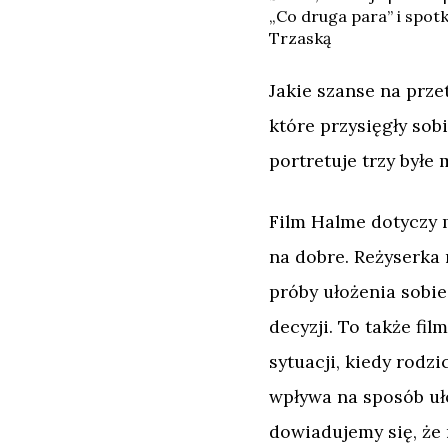
„Co druga para” i spo
Trzaską
Jakie szanse na prze
które przysięgły sob
portretuje trzy byłe
Film Halme dotyczy 
na dobre. Reżyserka 
próby ułożenia sobie
decyzji. To także fi
sytuacji, kiedy rodz
wpływa na sposób uło
dowiadujemy się, że 