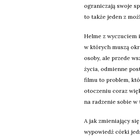
ograniczają swoje sp
to także jeden z moż
Helme z wyczuciem i
w których muszą okreś
osoby, ale przede w
życia, odmienne post
filmu to problem, k
otoczeniu coraz wię
na radzenie sobie w 
A jak zmieniający si
wypowiedź córki jedn