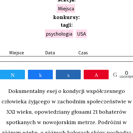
Miejsca
konkursy:
tagi:
psychologia
USA
Miejsce
Data
Czas
0
Tweetnij
Udostępnij
Udostępnij
Przypnij
UDOSTĘP
Dokumentalny esej o kondycji współczesnego
człowieka żyjącego w zachodnim społeczeństwie w
XXI wieku, opowiedziany głosami 21 bohaterów
spotkanych w nowojorskim metrze. Podróżni w
różnym wieku, o różnych kolorach skóry pochodzą