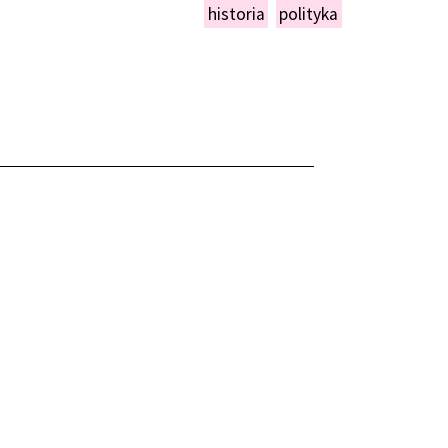
historia
polityka
NIEŃ
OPERA PARYSKA