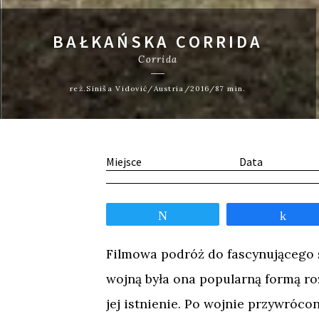
BAŁKAŃSKA CORRIDA
Corrida
reż.Siniša Vidović/Austria/2016/87 min.
Miejsce
Data
Tweetnij
Udos
Filmowa podróż do fascynującego ś
wojną była ona popularną formą ro
jej istnienie. Po wojnie przywrócono