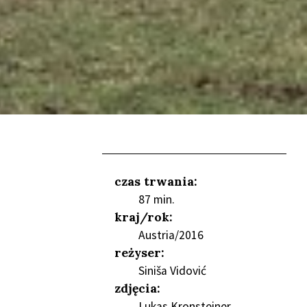
czas trwania:
87 min.
NIEŃ
kraj/rok:
Austria/2016
reżyser:
Siniša Vidović
zdjęcia:
Lukas Kronsteiner