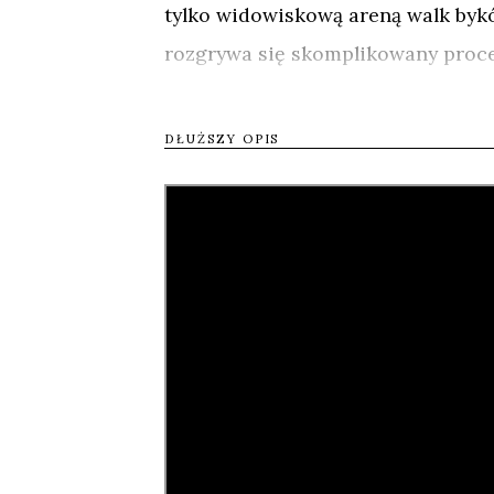
tylko widowiskową areną walk bykó
rozgrywa się skomplikowany proc
historycznie i etnicznie przeszłośc
DŁUŻSZY OPIS
W bośniackiej korridzie byki konk
do hiszpańskiej korridy nie ma tu 
której realizuje się idea społeczn
korridą bohaterów. Poznajemy żyjąc
wygnaniu w Austrii, jego ojca Stip
fukcjonujących w świecie bośniackie
i znaczenie, jakie w ich życiu odgr
Wszystcy otwarcie przyznają, że 