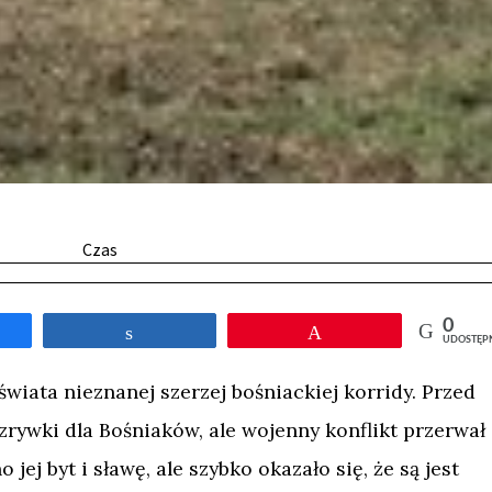
Czas
0
tępnij
Udostępnij
Przypnij
UDOSTĘP
wiata nieznanej szerzej bośniackiej korridy. Przed
zrywki dla Bośniaków, ale wojenny konflikt przerwał
 jej byt i sławę, ale szybko okazało się, że są jest