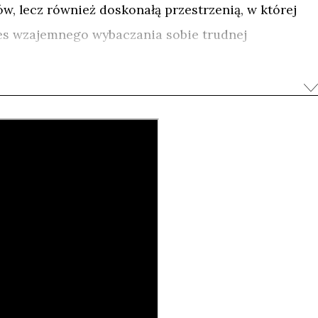
w, lecz również doskonałą przestrzenią, w której
es wzajemnego wybaczania sobie trudnej
i.
urują między sobą na arenie, ale w przeciwieństwie
rozlewu krwi. Priorytetem jest pojęcie drużyny, w
ej wspólnoty. Film portretuje kilku zafascynowanych
ą w biedzie Kiniję, Marko, który mieszka na
ę oraz Renatę – jedną z niewielu kobiet
j korridy. Poznajemy nie tylko ludzi, ale także rolę
ywa korrida.
pomimo wojny pomiędzy grupami etnicznymi w ich