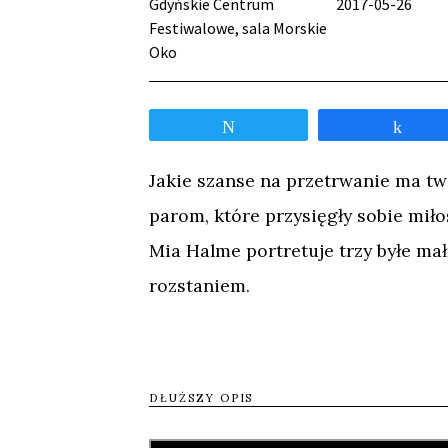
Gdyńskie Centrum
2017-05-26
Festiwalowe, sala Morskie
Oko
Tweetnij
Udos
Jakie szanse na przetrwanie ma twó
parom, które przysięgły sobie miło
Mia Halme portretuje trzy byłe ma
rozstaniem.
Film Halme dotyczy momentu, w kt
zmieni na dobre. Reżyserka nie sk
DŁUŻSZY OPIS
film obrazuje próby ułożenia sobie 