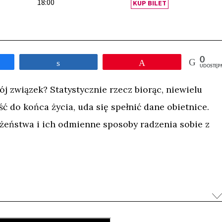
18:00
KUP BILET
0
tępnij
Udostępnij
Przypnij
UDOSTĘP
j związek? Statystycznie rzecz biorąc, niewielu
ść do końca życia, uda się spełnić dane obietnice.
łżeństwa i ich odmienne sposoby radzenia sobie z
órym zdajemy sobie sprawę, że nasze życie się
upia się na indywidualnych powodach rozstania. Jej
życia od nowa – niezależnie od tego, ile bólu