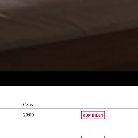
Czas
20:00
KUP BILET