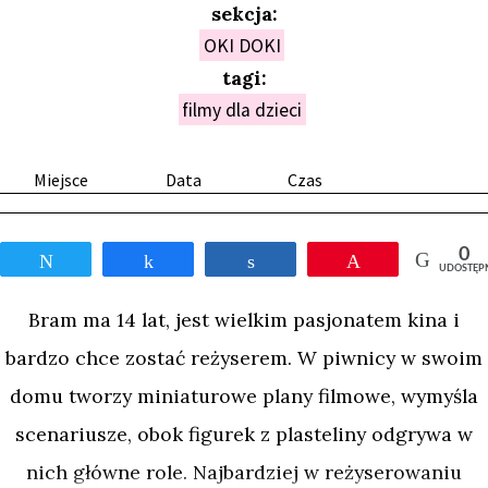
sekcja:
OKI DOKI
tagi:
filmy dla dzieci
Miejsce
Data
Czas
0
Tweetnij
Udostępnij
Udostępnij
Przypnij
UDOSTĘP
Bram ma 14 lat, jest wielkim pasjonatem kina i
bardzo chce zostać reżyserem. W piwnicy w swoim
domu tworzy miniaturowe plany filmowe, wymyśla
scenariusze, obok figurek z plasteliny odgrywa w
nich główne role. Najbardziej w reżyserowaniu