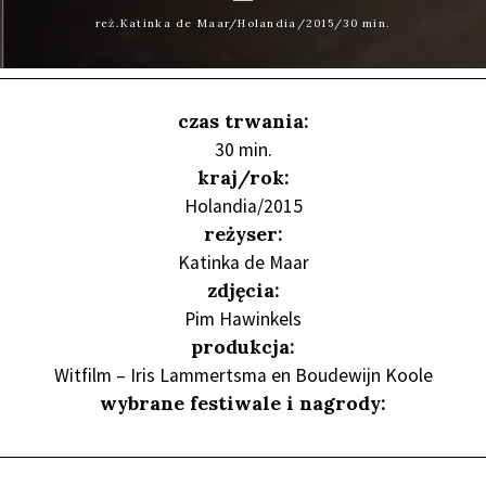
reż.Katinka de Maar/Holandia/2015/30 min.
czas trwania:
30 min.
kraj/rok:
Holandia/2015
reżyser:
Katinka de Maar
zdjęcia:
Pim Hawinkels
produkcja:
Witfilm – Iris Lammertsma en Boudewijn Koole
wybrane festiwale i nagrody: