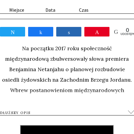
Miejsce
Data
Czas
0
Tweetnij
Udostępnij
Udostępnij
Przypnij
UDOSTĘP
Na początku 2017 roku społeczność
międzynarodową zbulwersowały słowa premiera
Benjamina Netanjahu o planowej rozbudowie
osiedli żydowskich na Zachodnim Brzegu Jordanu.
Wbrew postanowieniom międzynarodowych
traktatów pokojowych, od kilku dziesięcioleci Izrael
konsekwentnie zasiedla te tereny swoimi
DŁUŻSZY OPIS
mieszkańcami.