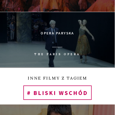
0
Tweetnij
Udostępnij
Udostępnij
Przypnij
UDOSTĘP
OPERA PARYSKA
THE PARIS OPERA
INNE FILMY Z TAGIEM
# BLISKI WSCHÓD