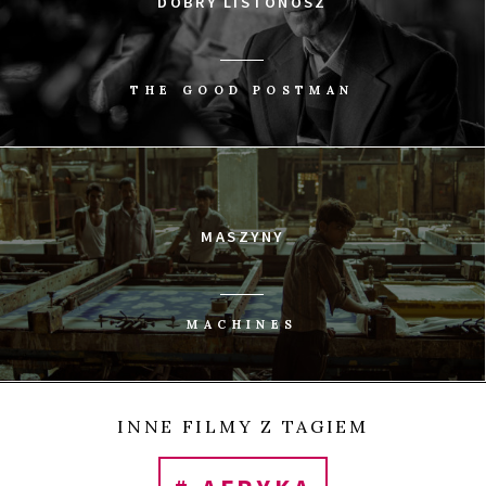
DOBRY LISTONOSZ
0
Tweetnij
Udostępnij
Udostępnij
Przypnij
UDOSTĘP
THE GOOD POSTMAN
MASZYNY
MACHINES
INNE FILMY Z TAGIEM