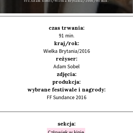
reż.Adam Sobel/Wielka Brytania/2016/91 min.
czas trwania:
91 min.
kraj/rok:
Wielka Brytania/2016
reżyser:
Adam Sobel
zdjęcia:
produkcja:
wybrane festiwale i nagrody:
FF Sundance 2016
sekcja:
Człowiek w kinie