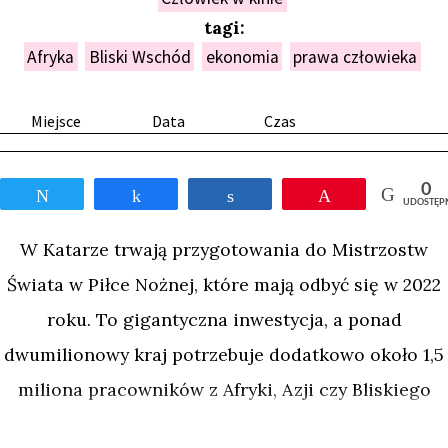
tagi:
Afryka
Bliski Wschód
ekonomia
prawa człowieka
Miejsce
Data
Czas
0
Tweetnij
Udostępnij
Udostępnij
Przypnij
UDOSTĘP
W Katarze trwają przygotowania do Mistrzostw
Świata w Piłce Nożnej, które mają odbyć się w 2022
roku. To gigantyczna inwestycja, a ponad
dwumilionowy kraj potrzebuje dodatkowo około 1,5
miliona pracowników z Afryki, Azji czy Bliskiego
Wschodu, aby ją ukończyć. W ogromnych obozach