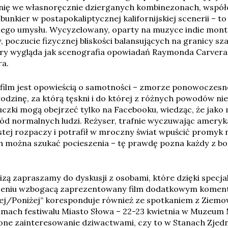
ynię we własnoręcznie dzierganych kombinezonach, wspó
bunkier w postapokaliptycznej kalifornijskiej scenerii – 
ego umysłu. Wycyzelowany, oparty na muzyce indie monta
poczucie fizycznej bliskości balansujących na granicy s
 który wygląda jak scenografia opowiadań Raymonda Carve
a.
film jest opowieścią o samotności – zmorze ponowoczesn
odzinę, za którą tęskni i do której z różnych powodów ni
czki mogą obejrzeć tylko na Facebooku, wiedząc, że jako
śród normalnych ludzi. Reżyser, trafnie wyczuwając ameryka
stej rozpaczy i potrafił w mroczny świat wpuścić promyk n
ich można szukać pocieszenia – tę prawdę pozna każdy z b
izą zapraszamy do dyskusji z osobami, które dzięki specja
zeniu wzbogacą zaprezentowany film dodatkowym komen
żej/Poniżej” koresponduje również ze spotkaniem z Ziem
amach festiwalu Miasto Słowa – 22-23 kwietnia w Muzeum 
one zainteresowanie dziwactwami, czy to w Stanach Zjed