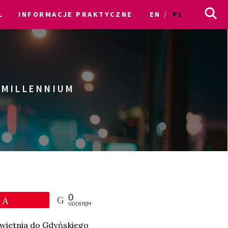
L
INFORMACJE PRAKTYCZNE
EN
PL
. MILLENNIUM
0
Przypnij
UDOSTĘPNIEŃ
wietnia do Gdyńskiego