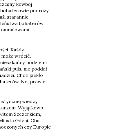
łczesny kowboj
to bohaterowie podróży
ż, starannie
zaleństwa bohaterów
ra namalowana
ości. Każdy
e może wrócić.
 mieszkańcy podziemi
ński puls, nie poddał
adziei. Choć piekło
ohaterów. No, prawie
listycznej wiedzy
tarzem. Wyjątkowo
owitem Szczerkiem,
Miasta Gdyni. Obu
noczonych czy Europie