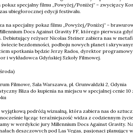
pokaz specjalny filmu „Powyżej/Poniżej” – zwycięzcy K
as ubiegłorocznej edycji festiwalu.
za na specjalny pokaz filmu „Powyżej/Poniżej” – brawuro
Millennium Docs Against Gravity FF, którego pierwsza gdy
a. Debiutujący reżyser Nicolas Steiner zabiera nas w meta
świecie bezdomności, podboju nowych planet i skrywanym 
ciem spotkania będzie Jerzy Rados, dyrektor programow
or i wykładowca Gdyńskiej Szkoły Filmowej.
(środa)
rum Filmowe, Sala Warszawa, pl. Grunwaldzki 2, Gdynia
tyczny Bliza do kupienia na miejscu w specjalnej cenie 10 
oku
t wyjątkową podróżą wizualną, która zabiera nas do sztu
ednocześnie łącząc teraźniejszość widza z codziennym ży
amy w werdykcie jury Millennium Docs Against Gravity. N
kanałach deszczowych pod Las Vegas, pasjonaci planujący