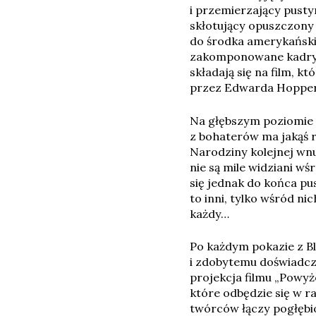
i przemierzający pust
skłotujący opuszczony 
do środka amerykański
zakomponowane kadry, 
składają się na film,
przez Edwarda Hopper
Na głębszym poziomie 
z bohaterów ma jakąś r
Narodziny kolejnej wnu
nie są mile widziani w
się jednak do końca pu
to inni, tylko wśród n
każdy…
Po każdym pokazie z Bl
i zdobytemu doświadc
projekcja filmu „Powy
które odbędzie się w r
twórców łączy pogłębi