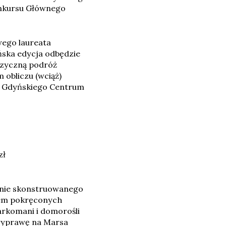
onkursu Głównego
wego laureata
ńska edycja odbędzie
fizyczną podróż
obliczu (wciąż)
y Gdyńskiego Centrum
zł
cznie skonstruowanego
ciem pokręconych
arkomani i domorośli
 wyprawę na Marsa