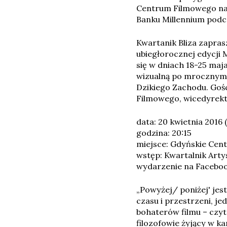
Centrum Filmowego na 
Banku Millennium podcz
Kwartanik Bliza zapras
ubiegłorocznej edycji 
się w dniach 18-25 maj
wizualną po mrocznym 
Dzikiego Zachodu. Goś
Filmowego, wicedyrekt
data: 20 kwietnia 2016 
godzina: 20:15
miejsce: Gdyńskie Cent
wstęp: Kwartalnik Artys
wydarzenie na
Facebo
„Powyżej/ poniżej' jes
czasu i przestrzeni, j
bohaterów filmu – czyt
filozofowie żyjący w 