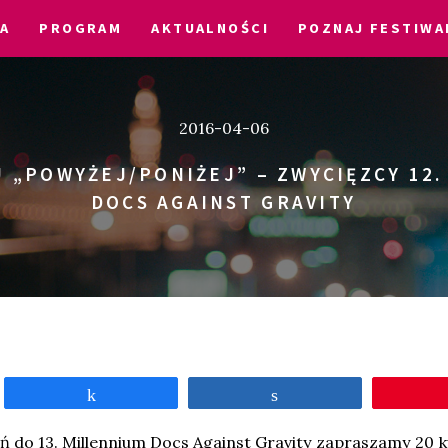
IA
PROGRAM
AKTUALNOŚCI
POZNAJ FESTIWA
2016-04-06
 „POWYŻEJ/PONIŻEJ” – ZWYCIĘZCY 12
DOCS AGAINST GRAVITY
Udostępnij
Udostępnij
do 13. Millennium Docs Against Gravity zapraszamy 20 k