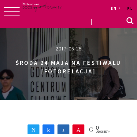
Login
EN
PL
Skip
to
content
2017-05-25
ŚRODA 24 MAJA NA FESTIWALU
[FOTORELACJA]
0
Tweetnij
Udostępnij
Udostępnij
Przypnij
UDOSTĘPNIEŃ