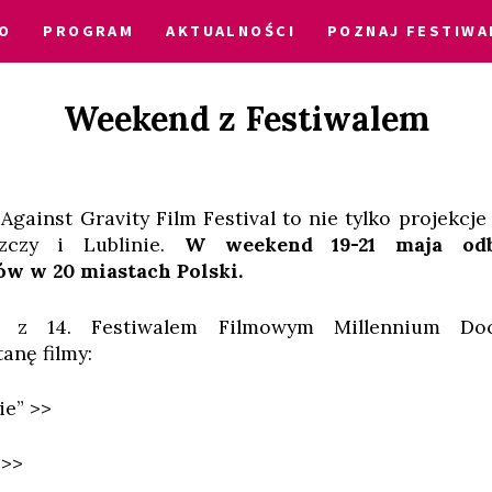
O
PROGRAM
AKTUALNOŚCI
POZNAJ FESTIWA
Weekend z Festiwalem
Against Gravity Film Festival to nie tylko projekcj
zczy i Lublinie.
W weekend 19-21 maja odbę
ów w 20 miastach Polski.
 z 14. Festiwalem Filmowym Millennium Doc
anę filmy:
e” >>
 >>