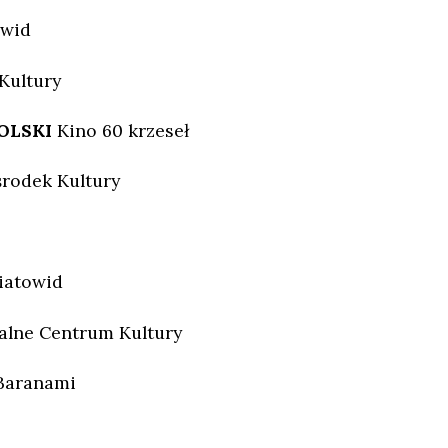
owid
Kultury
OLSKI
Kino 60 krzeseł
rodek Kultury
iatowid
alne Centrum Kultury
Baranami