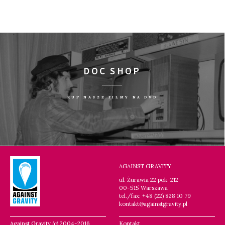
DOC SHOP
KUP NASZE FILMY NA DVD
AGAINST GRAVITY
ul. Żurawia 22 pok. 212
00-515 Warszawa
tel./fax: +48 (22) 828 10 79
kontakt@againstgravity.pl
Against Gravity (c) 2004-2016
Kontakt