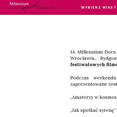
WYBIERZ MIAST
Skip
Login
to
content
14. Millennium Docs 
Wrocławiu, Bydgos
festiwalowych film
Podczas weekendu
zaprezentowane zost
„Amatorzy w kosmosi
„Jak spotkać syrenę”