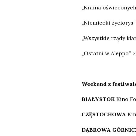
„Kraina oświeconych
„Niemiecki życiorys”
„Wszystkie rządy kła
„Ostatni w Aleppo” >
Weekend z festiwal
BIAŁYSTOK
Kino F
CZĘSTOCHOWA
Kin
DĄBROWA GÓRNI