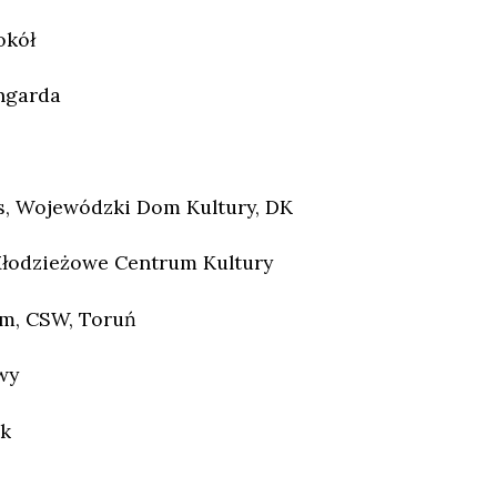
okół
ngarda
, Wojewódzki Dom Kultury, DK
Młodzieżowe Centrum Kultury
m, CSW, Toruń
wy
ik