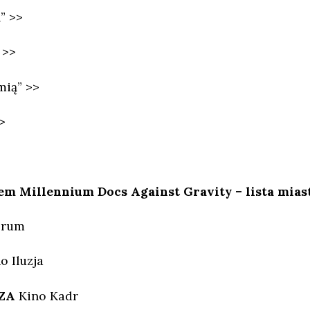
” >>
 >>
mią” >>
>
em Millennium Docs Against Gravity – lista miast
orum
o Iluzja
CZA
Kino Kadr