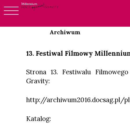
Login
Skip
to
Archiwum
content
13. Festiwal Filmowy Millenniu
Strona 13. Festiwalu Filmowego
Gravity:
http://archiwum2016.docsag.pl/p
Katalog: