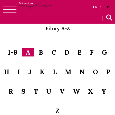
Login
EN
PL
Skip
to
Filmy A-Z
content
1-9
A
B
C
D
E
F
G
H
I
J
K
L
M
N
O
P
R
S
T
U
V
W
X
Y
Z