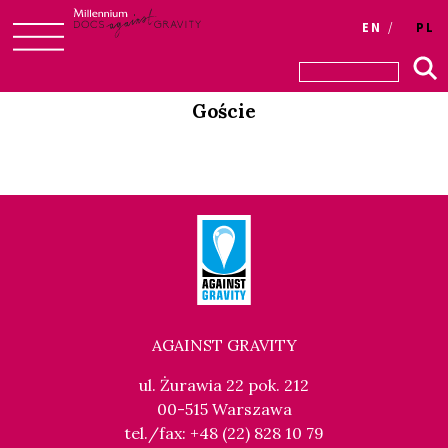
Login
EN
PL
Skip
to
Goście
content
AGAINST GRAVITY
ul. Żurawia 22 pok. 212
00-515 Warszawa
tel./fax: +48 (22) 828 10 79