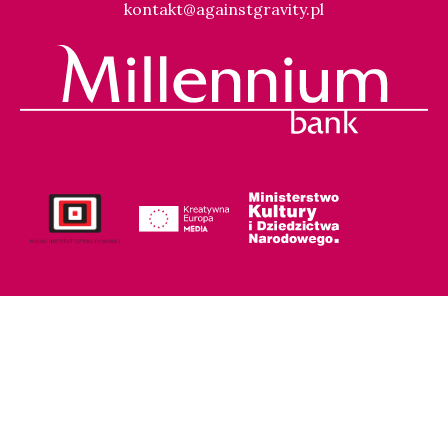
kontakt@againstgravity.pl