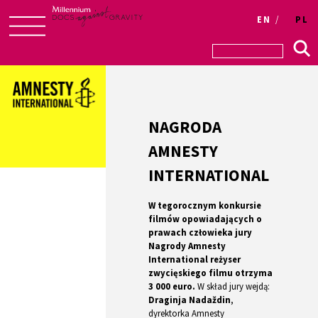
Login
EN
PL
Skip
to
content
NAGRODA
AMNESTY
INTERNATIONAL
W tegorocznym konkursie
filmów opowiadających o
prawach człowieka jury
Nagrody Amnesty
International reżyser
zwycięskiego filmu otrzyma
3 000 euro.
W skład jury wejdą:
Draginja Nadaždin
,
dyrektorka Amnesty