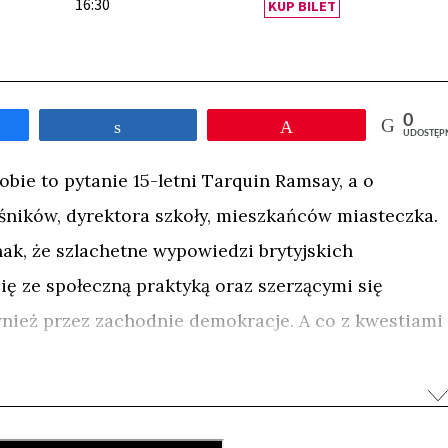
16:30
KUP BILET
0
tępnij
Udostępnij
Przypnij
UDOSTĘP
obie to pytanie 15-letni Tarquin Ramsay, a o
śników, dyrektora szkoły, mieszkańców miasteczka.
nak, że szlachetne wypowiedzi brytyjskich
ię ze społeczną praktyką oraz szerzącymi się
nież przez zachodnie demokracje. A co z kwestiami
r, mowa nienawiści, granice wolności i