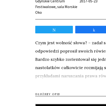
Gdyńskie Centrum
2017-05-23
Festiwalowe, sala Morskie
Oko
Tweetnij
Udos
Czym jest wolność słowa? – zadał s
odpowiedzi poprosił swoich rówie
Bardzo szybko zorientował się jed
nastolatków całkowicie rozmijają s
przykładami naruszania prawa rów
takimi jak: bezpieczeństwo i nadzó
prywatności?
DŁUŻSZY OPIS