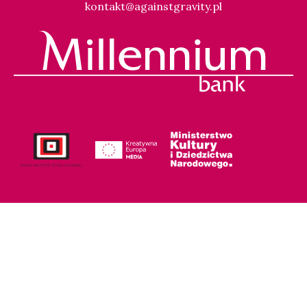
kontakt@againstgravity.pl