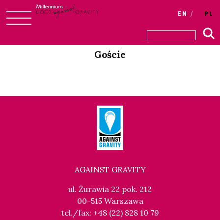
Login
EN
PL
Skip
to
Goście
content
AGAINST GRAVITY
ul. Żurawia 22 pok. 212
00-515 Warszawa
tel./fax: +48 (22) 828 10 79