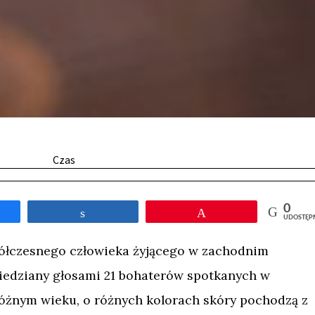
Czas
0
tępnij
Udostępnij
Przypnij
UDOSTĘP
ółczesnego człowieka żyjącego w zachodnim
iedziany głosami 21 bohaterów spotkanych w
óżnym wieku, o różnych kolorach skóry pochodzą z