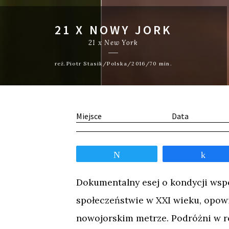
21 X NOWY JORK
21 x New York
reż.Piotr Stasik/Polska/2016/70 min.
Miejsce
Data
Tweetnij
Udos
Dokumentalny esej o kondycji wsp
społeczeństwie w XXI wieku, opow
nowojorskim metrze. Podróżni w r