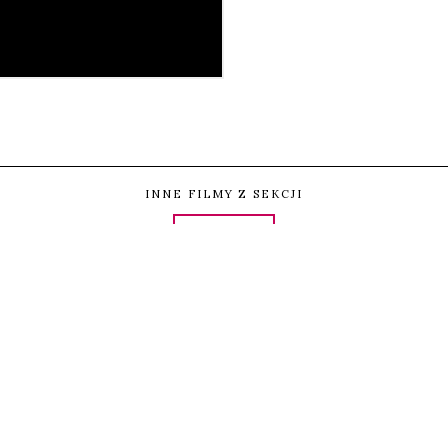
0
tępnij
Udostępnij
Przypnij
UDOSTĘP
INNE FILMY Z SEKCJI
MIEJSCA