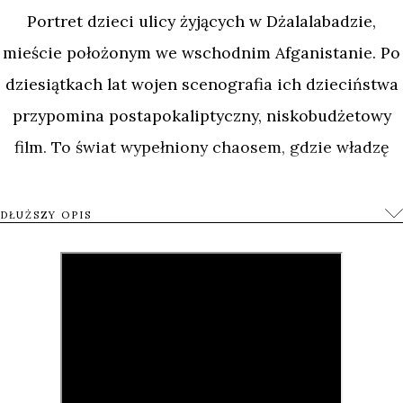
Portret dzieci ulicy żyjących w Dżalalabadzie,
mieście położonym we wschodnim Afganistanie. Po
dziesiątkach lat wojen scenografia ich dzieciństwa
przypomina postapokaliptyczny, niskobudżetowy
film. To świat wypełniony chaosem, gdzie władzę
dzierżą zamaskowani mężczyźni z karabinami.
Pełzający po ulicach żebrzący kalecy i park
DŁUŻSZY OPIS
wypełniony heroinistami składają się na
codzienność grupki malców, starających się
każdego dnia zdobyć jedzenie dla siebie i
rodzeństwa.
Sposoby na zdobycie pieniędzy są najróżniejsze –