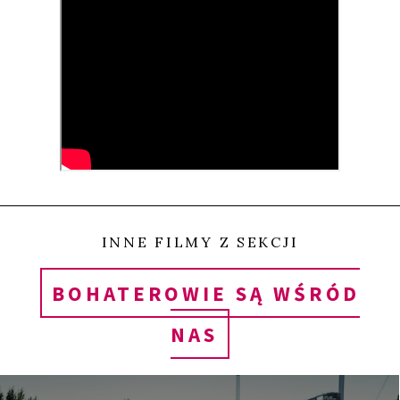
sprzedaż lodów, filmów DVD, a także kradzieże i
zbieranie haraczy. Jeden z bohaterów,
dziesięciolatek, sprawnie posługujący się żyletką,
nie ma oporów, by wprawiać ją w ruch, gdy ktoś nie
chce mu oddać swojej doli. Od dzieciństwa
otoczeni przemocą, latającymi nad głową
helikopterami, przyzwyczajeni do terrorystów-
samobójców i karabinowych salw, pewnego dnia
INNE FILMY Z SEKCJI
napotykają na swojej drodze Australijczyka, który
BOHATEROWIE SĄ WŚRÓD
otwiera w ich dzielnicy ośrodek, gdzie mogą przyjść
NAS
i… zostać bohaterami filmu o sobie samych.
Zaciszne podwórze, gdzie króluje Gittoes i jego
żona, zamienia się w wytwórnię filmową, stając się