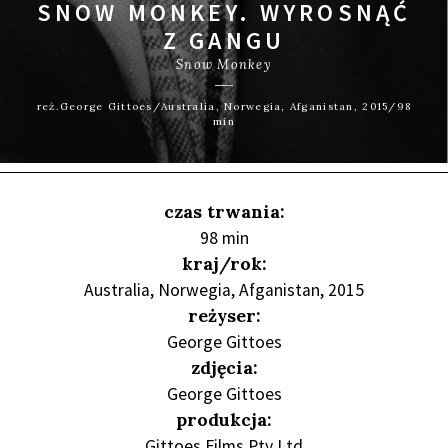
SNOW MONKEY. WYROSNĄĆ
Z GANGU
Snow Monkey
reż.George Gittoes/Australia, Norwegia, Afganistan, 2015/98
min
czas trwania:
98 min
kraj/rok:
Australia, Norwegia, Afganistan, 2015
reżyser:
George Gittoes
zdjęcia:
George Gittoes
produkcja:
Gittoes Films Pty Ltd