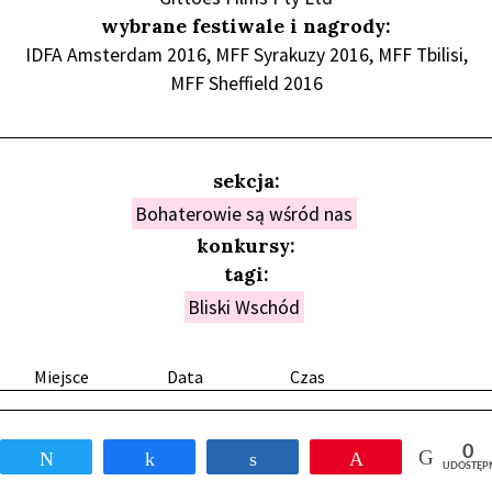
wybrane festiwale i nagrody:
IDFA Amsterdam 2016, MFF Syrakuzy 2016, MFF Tbilisi,
MFF Sheffield 2016
sekcja:
Bohaterowie są wśród nas
konkursy:
tagi:
Bliski Wschód
Miejsce
Data
Czas
0
Tweetnij
Udostępnij
Udostępnij
Przypnij
UDOSTĘP