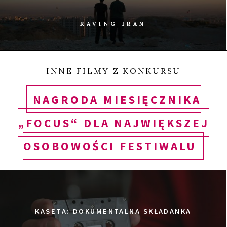
Afganistanu.
RAVING IRAN
Gittoes – reżyser i jeden z najsłynniejszych
australijskich fotoreporterów – nie estetyzuje biedy,
INNE FILMY Z KONKURSU
ale też nie popada w czarny ton. Rejestruje życie
NAGRODA MIESIĘCZNIKA
takim, jakie jest – oprócz wybuchów bomb za
rogiem (i konieczności szybkiego zebrania z ulicy
„FOCUS“ DLA NAJWIĘKSZEJ
porozrzucanych kawałków ciał) jest tu także
OSOBOWOŚCI FESTIWALU
miejsce na nieskrępowaną zabawę, uśmiech, a
nawet… rodzącą się miłość.
Gittoes, wywodzący się z pokolenia hipisów,
KASETA: DOKUMENTALNA SKŁADANKA
przemierza pokryte kurzem uliczki Dżalalabadu, na