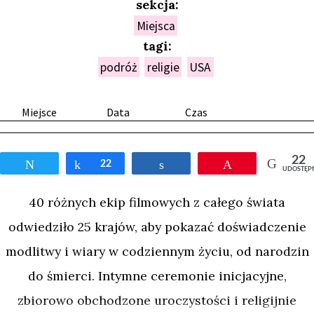
sekcja:
Miejsca
tagi:
podróż
religie
USA
Miejsce
Data
Czas
22
Tweetnij
Udostępnij
22
Udostępnij
Przypnij
UDOSTĘP
40 różnych ekip filmowych z całego świata
odwiedziło 25 krajów, aby pokazać doświadczenie
modlitwy i wiary w codziennym życiu, od narodzin
do śmierci. Intymne ceremonie inicjacyjne,
zbiorowo obchodzone uroczystości i religijnie