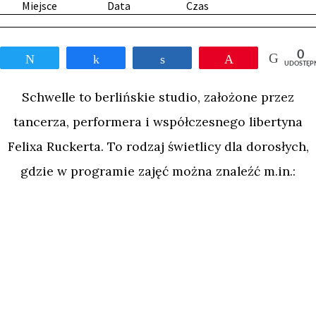
Miejsce
Data
Czas
0
Tweetnij
Udostępnij
Udostępnij
Przypnij
UDOSTĘP
Schwelle to berlińskie studio, założone przez
tancerza, performera i współczesnego libertyna
Felixa Ruckerta. To rodzaj świetlicy dla dorosłych,
gdzie w programie zajęć można znaleźć m.in.:
warsztaty z autostymulacji, oddychania
holotropowego, kinbaku, zabawy woskiem czy
pokazy biczowania. To także społeczność, która w
DŁUŻSZY OPIS
doświadczeniu bólu i przemocy szuka spełnienia,
oświecenia i źródeł twórczości.