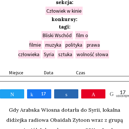
sekcja:
Człowiek w kinie
konkursy:
tagi:
Bliski Wschód
film o
filmie
muzyka
polityka
prawa
człowieka
Syria
sztuka
wolność słowa
Miejsce
Data
Czas
17
Tweetnij
Udostępnij
17
Udostępnij
Przypnij
UDOSTĘP
Gdy Arabska Wiosna dotarła do Syrii, lokalna
didżejka radiowa Obaidah Zytoon wraz z grupą