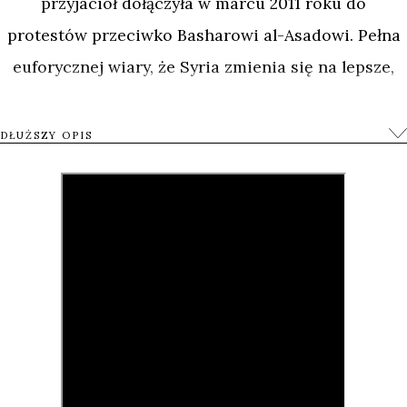
przyjaciół dołączyła w marcu 2011 roku do
protestów przeciwko Basharowi al-Asadowi. Pełna
euforycznej wiary, że Syria zmienia się na lepsze,
wraz z zaprzyjaźnionymi artystami i aktywistami
zaczęła filmować wspólne rewolucyjne
DŁUŻSZY OPIS
doświadczenia i dziejące się wokół nich
wydarzenia. Gdy minęło kilka lat, okazało się
jednak, że optymistyczne marzenia o wolności i
nadzieje na lepszą przyszłość szybko zastąpiła
rzeczywistość pełna represji, przemocy,
wymuszonej emigracji i ekstremizmu.
Zytoon wraz z przyjaciółmi nakręciła 300 godzin