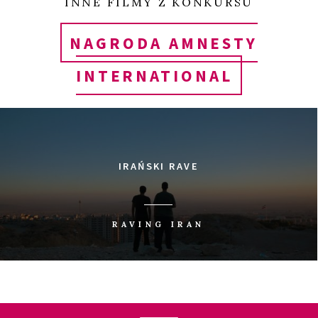
INNE FILMY Z KONKURSU
UDOSTĘP
NAGRODA AMNESTY
INTERNATIONAL
IRAŃSKI RAVE
RAVING IRAN