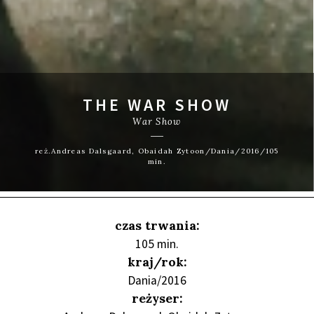
THE WAR SHOW
War Show
reż.Andreas Dalsgaard, Obaidah Zytoon/Dania/2016/105
min.
czas trwania:
105 min.
kraj/rok:
Dania/2016
reżyser: