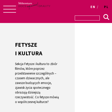
Login
EN
PL
Skip
to
content
FETYSZE
I KULTURA
Sekcja Fetysze i kultura to zbiór
filmów, które poprzez
przedstawienie szczególnych –
czasem dziwacznych, ale
zawsze budzących emocje,
zjawisk życia społecznego
obrazują dzisiejszą
rzeczywistość. Co fetysze mówią
o współczesnej kulturze?