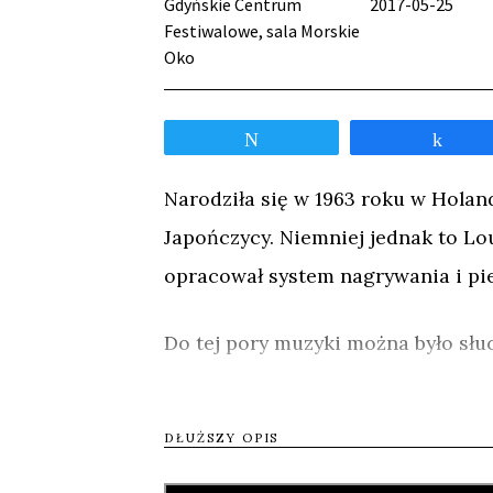
Gdyńskie Centrum
2017-05-25
Festiwalowe, sala Morskie
Oko
Tweetnij
Udos
Narodziła się w 1963 roku w Holand
Japończycy. Niemniej jednak to Lo
opracował system nagrywania i pi
Do tej pory muzyki można było słu
przenoszenia i obsługi magnetofo
Stała się ona mobilna, demokratyc
DŁUŻSZY OPIS
albo nagrać nocną audycję w radiu,