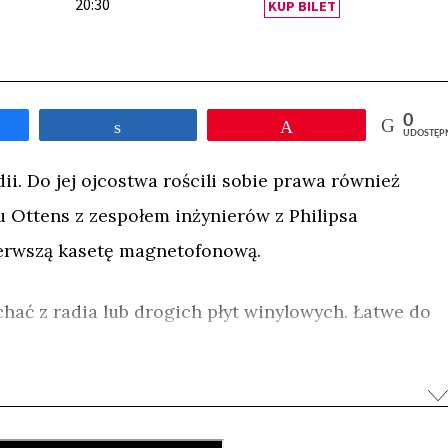
20:30
KUP BILET
0
tępnij
Udostępnij
Przypnij
UDOSTĘP
ii. Do jej ojcostwa rościli sobie prawa również
u Ottens z zespołem inżynierów z Philipsa
erwszą kasetę magnetofonową.
chać z radia lub drogich płyt winylowych. Łatwe do
ny i kasety wywołały prawdziwą rewolucję w muzyce.
zna – każdy mógł stworzyć swoją własną składankę
 czujnie trzymając palec na przycisku rec. Dziś