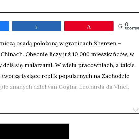
0
tępnij
Udostępnij
Przypnij
UDOSTĘP
otniczą osadą położoną w granicach Shenzen –
hinach. Obecnie liczy już 10 000 mieszkańców, w
y dziś się malarzami. W wielu pracowniach, a także
n tworzą tysiące replik popularnych na Zachodzie
pie znanych dzieł van Gogha, Leonarda da Vinci,
stwa sprzedawane potem w tysiącach egzemplarzy w
ecie. Roczna sprzedaż to 5 milionów obrazów, a
sprostać, lokalni malarze śpią na podłodze między
ne przez nich kopie.