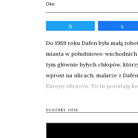
Oko
Tweetnij
Udos
Do 1989 roku Dafen była małą rob
miasta w południowo-wschodnich C
tym głównie byłych chłopów, którz
wprost na ulicach, malarze z Dafe
Europy obrazów. To tu powstają ko
Warhola i innych mistrzów malar
sklepach i galeriach na całym świ
DŁUŻSZY OPIS
zamówień jest tak dużo, że aby im 
sznurami, na których wiszą tworzo