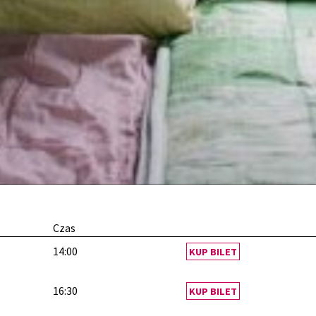
Czas
14:00
KUP BILET
16:30
KUP BILET