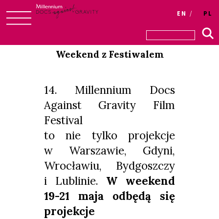
Login
EN
PL
Skip
to
Weekend z Festiwalem
content
14. Millennium Docs
Against Gravity Film
Festival
to nie tylko projekcje
w Warszawie, Gdyni,
Wrocławiu, Bydgoszczy
i Lublinie.
W weekend
19-21 maja odbędą się
projekcje