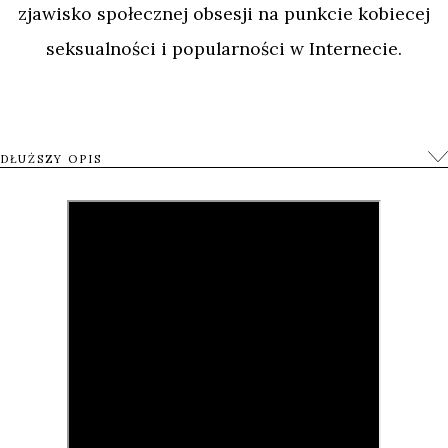
zjawisko społecznej obsesji na punkcie kobiecej
seksualności i popularności w Internecie.
Dziewczęce zespoły muzyczne i muzyka pop
przenikają niemal każdy aspekt życia w dzisiejszej
DŁUŻSZY OPIS
Japonii. Olbrzymią popularnością cieszą się tu
grupy muzyczne złożone z uroczych dziewcząt,
które występują w perfekcyjnie wyreżyserowanych
przedstawieniach, z muzyką zwaną „japońskim
popem”. Oprócz zawrotnej kariery, szczególnie w
internecie, dodatkowym źródłem ich dochodów są
pamiątki i wszelkiego rodzaju gadżety z ich
wizerunkiem. Przy tak olbrzymiej różnorodności