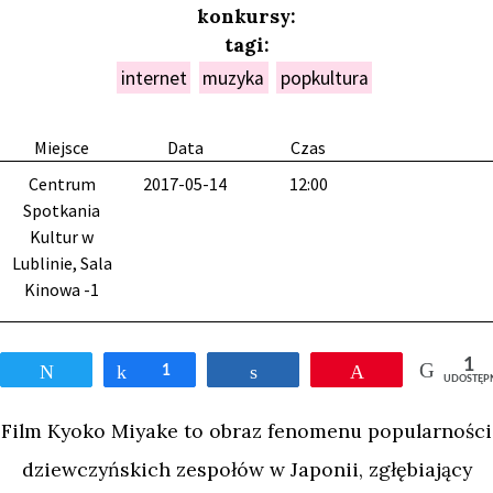
konkursy:
tagi:
internet
muzyka
popkultura
Miejsce
Data
Czas
Centrum
2017-05-14
12:00
Spotkania
Kultur w
Lublinie, Sala
Kinowa -1
1
Tweetnij
Udostępnij
1
Udostępnij
Przypnij
UDOSTĘP
Film Kyoko Miyake to obraz fenomenu popularności
dziewczyńskich zespołów w Japonii, zgłębiający