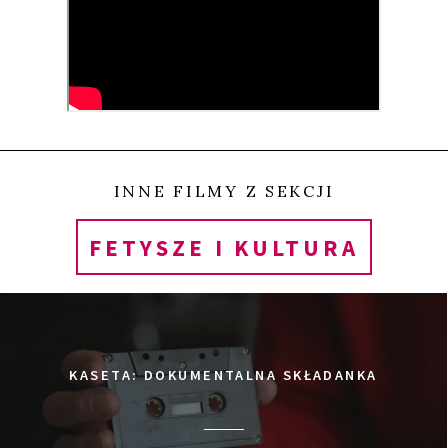
wokalistek, biznes się kręci, a atmosferę wokół
młodocianych gwiazdek podgrzewają skandale i
romanse. Zapotrzebowanie na tego typu przemysł
panuje nie tylko wśród młodych dziewcząt chcących
upodobnić się do swoich idolek – to także bardzo
popularny fetysz wśród japońskich mężczyzn w
INNE FILMY Z SEKCJI
średnim wieku.
FETYSZE I KULTURA
Film pokazuje niezwykłe kulturowe zjawisko
napędzane obsesją młodej kobiecej seksualności i
jest jednocześnie warunkowane popularnością w
KASETA: DOKUMENTALNA SKŁADANKA
internecie. Wśród wielu gwiazdek japońskiego
popu poznajemy Meet Ri Ri i jej drogę do sławy.